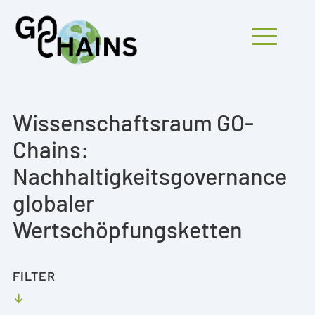
Mobiles Menü öf
Wissenschaftsraum GO-
Chains:
BETEILIGTE
Nachhaltigkeitsgovernance
PROJEKTE
globaler
Wertschöpfungsketten
FORSCHUNGSERGEBNISSE
TRANSFER
FILTER