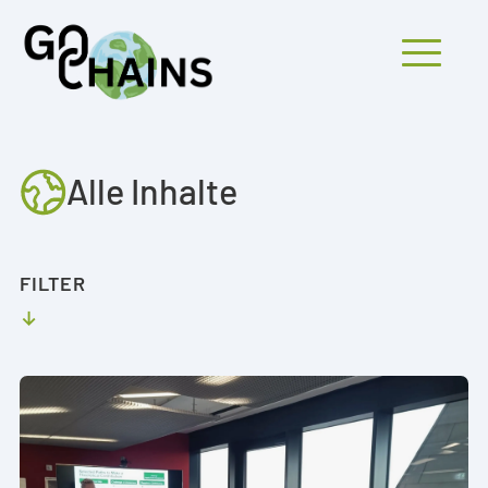
Mobiles Menü öf
Alle Inhalte
BETEILIGTE
FILTER
PROJEKTE
FORSCHUNGSERGEBNISSE
TRANSFER